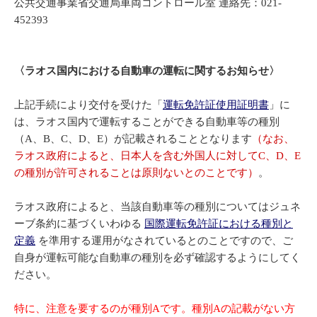
公共交通事業省交通局車両コントロール室 連絡先：021-
452393
〈ラオス国内における自動車の運転に関するお知らせ〉
上記手続により交付を受けた「
運転免許証使用証明書
」に
は、ラオス国内で運転することができる自動車等の種別
（A、B、C、D、E）が記載されることとなります
（なお、
ラオス政府によると、日本人を含む外国人に対してC、D、E
の種別が許可されることは原則ないとのことです）
。
ラオス政府によると、当該自動車等の種別についてはジュネ
ーブ条約に基づくいわゆる
国際運転免許証における種別と
定義
を準用する運用がなされているとのことですので、ご
自身が運転可能な自動車の種別を必ず確認するようにしてく
ださい。
特に、注意を要するのが種別Aです。種別Aの記載がない方