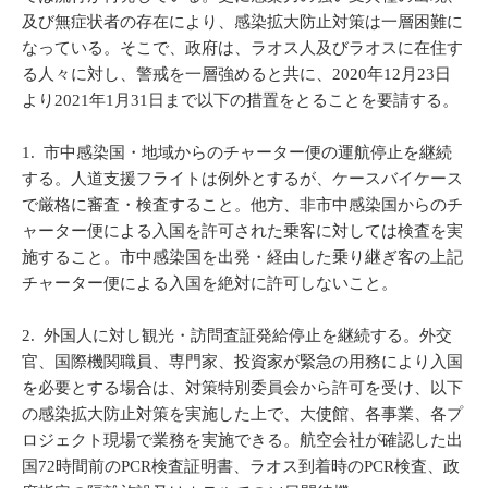
及び無症状者の存在により、感染拡大防止対策は一層困難に
なっている。そこで、政府は、ラオス人及びラオスに在住す
る人々に対し、警戒を一層強めると共に、2020年12月23日
より2021年1月31日まで以下の措置をとることを要請する。
1. 市中感染国・地域からのチャーター便の運航停止を継続
する。人道支援フライトは例外とするが、ケースバイケース
で厳格に審査・検査すること。他方、非市中感染国からのチ
ャーター便による入国を許可された乗客に対しては検査を実
施すること。市中感染国を出発・経由した乗り継ぎ客の上記
チャーター便による入国を絶対に許可しないこと。
2. 外国人に対し観光・訪問査証発給停止を継続する。外交
官、国際機関職員、専門家、投資家が緊急の用務により入国
を必要とする場合は、対策特別委員会から許可を受け、以下
の感染拡大防止対策を実施した上で、大使館、各事業、各プ
ロジェクト現場で業務を実施できる。航空会社が確認した出
国72時間前のPCR検査証明書、ラオス到着時のPCR検査、政