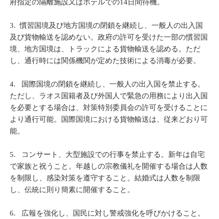
府指定の隔離施設又はホテルでの14日間待機。
3. 慣習国境及び地方国境の閉鎖を継続し、一般人の出入国
及び貨物輸送を認めない。政府の許可を受けた一部の慣習国
境、地方国境は、トラックによる貨物輸送を認める。ただ
し、通行時には関係機関が定めた技術による消毒が必要。
4. 国際国境の閉鎖を継続し、一般人の出入国を禁止する。
ただし、ラオス国籍者及び外国人で緊急の用務により出入国
を必要とする場合は、対策特別委員会の許可を受けることに
より通行可能。国際国境における貨物輸送は、従来どおり可
能。
5. コンサート、大型施設での行事を禁止する。新年は自宅
で家族と祝うこと。年越しの宗教儀礼を開催する場合は人数
を制限し、感染対策を遵守すること。結婚式は人数を制限
し、伝統に則り簡素に開催すること。
6. 広報を強化し、国民に対し警戒強化を呼びかけること。