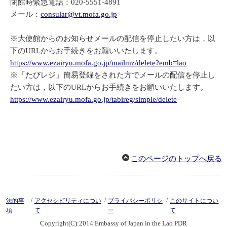
閉館時緊急電話：020-5551-4891
メール：
consular@vt.mofa.go.jp
※大使館からのお知らせメールの配信を停止したい方は，以
下のURLからお手続きをお願いいたします。
https://www.ezairyu.mofa.go.jp/mailmz/delete?emb=lao
※「たびレジ」簡易登録をされた方でメールの配信を停止し
たい方は，以下のURLからお手続きをお願いいたします。
https://www.ezairyu.mofa.go.jp/tabireg/simple/delete
このページのトップへ戻る
/
/
/
法的事
アクセシビリティについ
プライバシーポリシ
このサイトについ
項
て
ー
て
Copyright(C):2014 Embassy of Japan in the Lao PDR