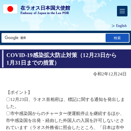
在ラオス日本国大使館
Embassy of Japan in the Lao PDR
English
検索
COVID-19感染拡大防止対策（12月23日から
1月31日までの措置）
令和2年12月24日
【ポイント】
〇12月23日、ラオス首相府は、標記に関する通知を発出しま
した。
〇市中感染国からのチャーター便運航停止を継続するほか、
市中感染国を出発・経由した外国人の入国を許可しないとさ
れています（ラオス外務省に照会したところ、「日本は市中