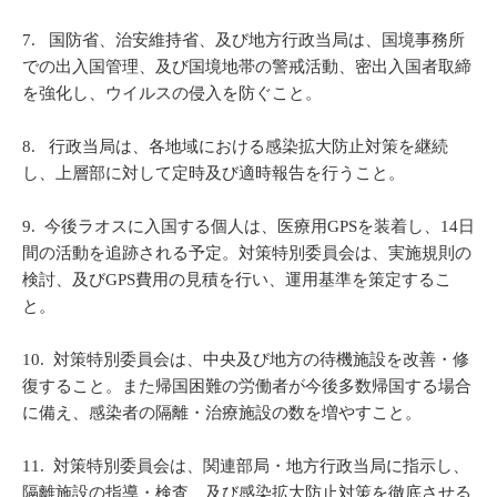
7. 国防省、治安維持省、及び地方行政当局は、国境事務所
での出入国管理、及び国境地帯の警戒活動、密出入国者取締
を強化し、ウイルスの侵入を防ぐこと。
8. 行政当局は、各地域における感染拡大防止対策を継続
し、上層部に対して定時及び適時報告を行うこと。
9. 今後ラオスに入国する個人は、医療用GPSを装着し、14日
間の活動を追跡される予定。対策特別委員会は、実施規則の
検討、及びGPS費用の見積を行い、運用基準を策定するこ
と。
10. 対策特別委員会は、中央及び地方の待機施設を改善・修
復すること。また帰国困難の労働者が今後多数帰国する場合
に備え、感染者の隔離・治療施設の数を増やすこと。
11. 対策特別委員会は、関連部局・地方行政当局に指示し、
隔離施設の指導・検査、及び感染拡大防止対策を徹底させる