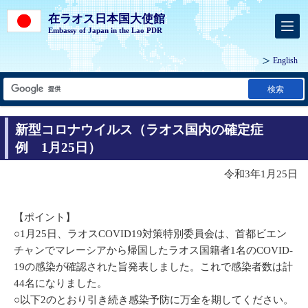
在ラオス日本国大使館
Embassy of Japan in the Lao PDR
English
検索
新型コロナウイルス（ラオス国内の確定症
例 1月25日）
令和3年1月25日
【ポイント】
○1月25日、ラオスCOVID19対策特別委員会は、首都ビエン
チャンでマレーシアから帰国したラオス国籍者1名のCOVID-
19の感染が確認された旨発表しました。これで感染者数は計
44名になりました。
○以下2のとおり引き続き感染予防に万全を期してください。