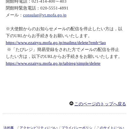
開館時電話：021-414-400～403
閉館時緊急電話：020-5551-4891
メール：
consular@vt.mofa.go.jp
※大使館からのお知らせメールの配信を停止したい方は，以
下のURLからお手続きをお願いいたします。
https://www.ezairyu.mofa.go.jp/mailmz/delete?emb=lao
※「たびレジ」簡易登録をされた方でメールの配信を停止
したい方は，以下のURLからお手続きをお願いいたします。
https://www.ezairyu.mofa.go.jp/tabireg/simple/delete
このページのトップへ戻る
/
/
/
法的事
アクセシビリティについ
プライバシーポリシ
このサイトについ