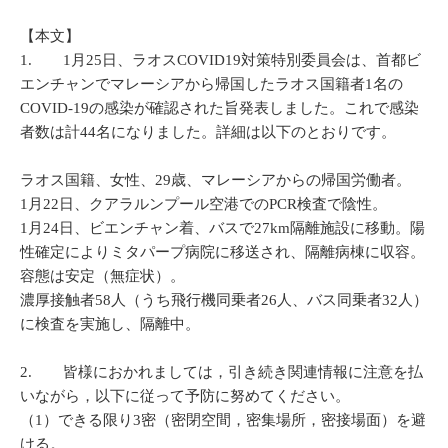
【本文】
1. 1月25日、ラオスCOVID19対策特別委員会は、首都ビ
エンチャンでマレーシアから帰国したラオス国籍者1名の
COVID-19の感染が確認された旨発表しました。これで感染
者数は計44名になりました。詳細は以下のとおりです。
ラオス国籍、女性、29歳、マレーシアからの帰国労働者。
1月22日、クアラルンプール空港でのPCR検査で陰性。
1月24日、ビエンチャン着、バスで27km隔離施設に移動。陽
性確定によりミタパープ病院に移送され、隔離病棟に収容。
容態は安定（無症状）。
濃厚接触者58人（うち飛行機同乗者26人、バス同乗者32人）
に検査を実施し、隔離中。
2. 皆様におかれましては，引き続き関連情報に注意を払
いながら，以下に従って予防に努めてください。
（1）できる限り3密（密閉空間，密集場所，密接場面）を避
ける。