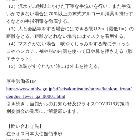
（2）流水で30秒以上かけた丁寧な手洗いを行い，また手洗
いができない場合は70％以上の擦式アルコール消薬を携行す
るなどの手指消毒を徹底する。
（3）人と会話等をする場合にはできる限り2m（最低1m）の
距離をとる。距離がとれない場合にはマスクを着用する。
（4）マスクがない場合，咳やくしゃみをする際にティッシ
ュやハンカチ，袖や肘の内側を使って口や鼻を押さえる（咳
エチケット）。
（5）体調がすぐれない時には外出を控える。
厚生労働省HP
https://www.mhlw.go.jp/stf/seisakunitsuite/bunya/kenkou_iryou/
dengue_fever_qa_00001.html
引き続き，当館からのお知らせ及びラオスCOVID19対策特
別委員会の発表にご留意願います。
【問い合わせ先】
在ラオス日本大使館領事班