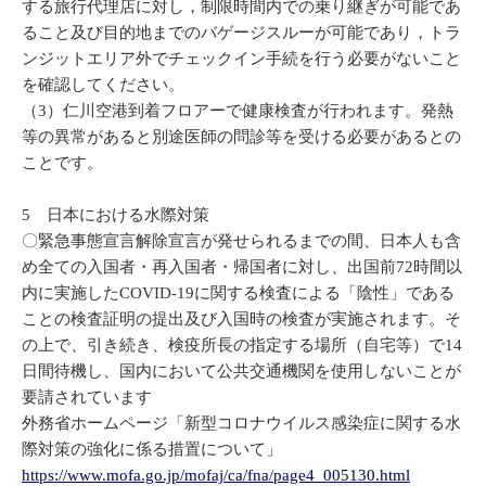
する旅行代理店に対し，制限時間内での乗り継ぎが可能であ
ること及び目的地までのバゲージスルーが可能であり，トラ
ンジットエリア外でチェックイン手続を行う必要がないこと
を確認してください。
（3）仁川空港到着フロアーで健康検査が行われます。発熱
等の異常があると別途医師の問診等を受ける必要があるとの
ことです。
5 日本における水際対策
〇緊急事態宣言解除宣言が発せられるまでの間、日本人も含
め全ての入国者・再入国者・帰国者に対し、出国前72時間以
内に実施したCOVID-19に関する検査による「陰性」である
ことの検査証明の提出及び入国時の検査が実施されます。そ
の上で、引き続き、検疫所長の指定する場所（自宅等）で14
日間待機し、国内において公共交通機関を使用しないことが
要請されています
外務省ホームページ「新型コロナウイルス感染症に関する水
際対策の強化に係る措置について」
https://www.mofa.go.jp/mofaj/ca/fna/page4_005130.html