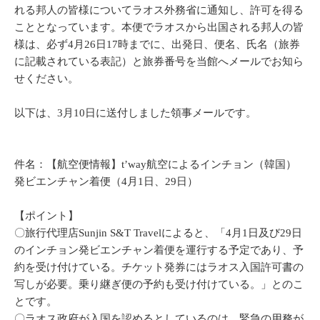
れる邦人の皆様についてラオス外務省に通知し、許可を得る
こととなっています。本便でラオスから出国される邦人の皆
様は、必ず4月26日17時までに、出発日、便名、氏名（旅券
に記載されている表記）と旅券番号を当館へメールでお知ら
せください。
以下は、3月10日に送付しました領事メールです。
件名：【航空便情報】t’way航空によるインチョン（韓国）
発ビエンチャン着便（4月1日、29日）
【ポイント】
〇旅行代理店Sunjin S&T Travelによると、「4月1日及び29日
のインチョン発ビエンチャン着便を運行する予定であり、予
約を受け付けている。チケット発券にはラオス入国許可書の
写しが必要。乗り継ぎ便の予約も受け付けている。」とのこ
とです。
〇ラオス政府が入国を認めるとしているのは，緊急の用務が