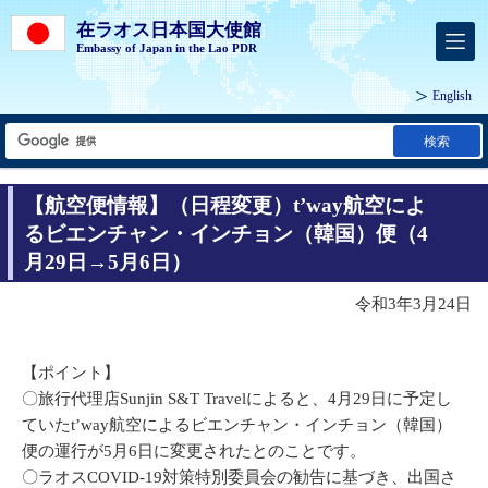
在ラオス日本国大使館
Embassy of Japan in the Lao PDR
English
検索
【航空便情報】（日程変更）t’way航空によ
るビエンチャン・インチョン（韓国）便（4
月29日→5月6日）
令和3年3月24日
【ポイント】
〇旅行代理店Sunjin S&T Travelによると、4月29日に予定し
ていたt’way航空によるビエンチャン・インチョン（韓国）
便の運行が5月6日に変更されたとのことです。
〇ラオスCOVID-19対策特別委員会の勧告に基づき、出国さ