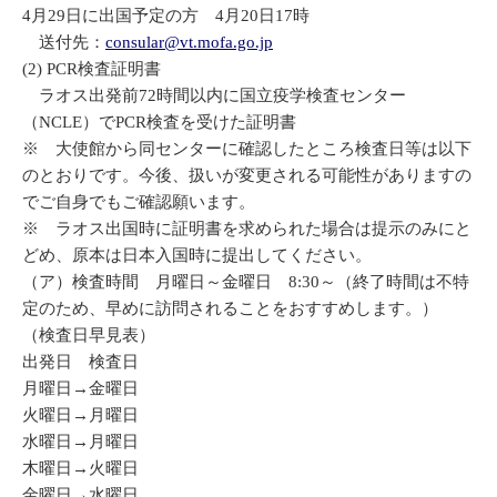
4月29日に出国予定の方 4月20日17時
送付先：
consular@vt.mofa.go.jp
(2) PCR検査証明書
ラオス出発前72時間以内に国立疫学検査センター
（NCLE）でPCR検査を受けた証明書
※ 大使館から同センターに確認したところ検査日等は以下
のとおりです。今後、扱いが変更される可能性がありますの
でご自身でもご確認願います。
※ ラオス出国時に証明書を求められた場合は提示のみにと
どめ、原本は日本入国時に提出してください。
（ア）検査時間 月曜日～金曜日 8:30～（終了時間は不特
定のため、早めに訪問されることをおすすめします。）
（検査日早見表）
出発日 検査日
月曜日→金曜日
火曜日→月曜日
水曜日→月曜日
木曜日→火曜日
金曜日→水曜日