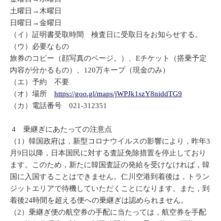
土曜日→木曜日
日曜日→金曜日
（イ）証明書受取時間 検査日に受取日をお知らせする。
（ウ）必要なもの
旅券のコピー（顔写真のページ。）、Eチケット（搭乗予定
内容が分かるもの）、120万キープ（現金のみ）
（エ）予約 不要
（オ）場所
https://goo.gl/maps/jWPJk1szY8niddTG9
（カ）電話番号 021-312351
4 乗継ぎにあたっての注意点
（1）韓国政府は，新型コロナウイルスの影響により，昨年3
月9日以降，日本国民に対する査証免除措置を停止しており
ます。このため，新たに韓国査証の発給を受けなければ，韓
国に入国することはできません。仁川空港到着後は，トラン
ジットエリアで待機していただくことになります。また，到
着後24時間を超える便への乗継ぎは認められません。
（2）乗継ぎ便の航空券の手配に当たっては，航空券を手配