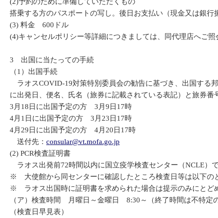
(2)予約のために準備していただくもの
搭乗する方のパスポートの写し。後日お支払い（現金又は銀行
(3) 料金 600ドル
(4)キャンセルポリシー等詳細につきましては、同代理店へご照
3 出国に当たっての手続
（1）出国手続
ラオスCOVID-19対策特別委員会の勧告に基づき、出国す
に出発日、便名、氏名（旅券に記載されている表記）と旅券番
3月18日に出国予定の方 3月9日17時
4月1日に出国予定の方 3月23日17時
4月29日に出国予定の方 4月20日17時
送付先：
consular@vt.mofa.go.jp
(2) PCR検査証明書
ラオス出発前72時間以内に国立疫学検査センター（NCLE）で
※ 大使館から同センターに確認したところ検査日等は以下の
※ ラオス出国時に証明書を求められた場合は提示のみにとど
（ア）検査時間 月曜日～金曜日 8:30～（終了時間は不特
（検査日早見表）