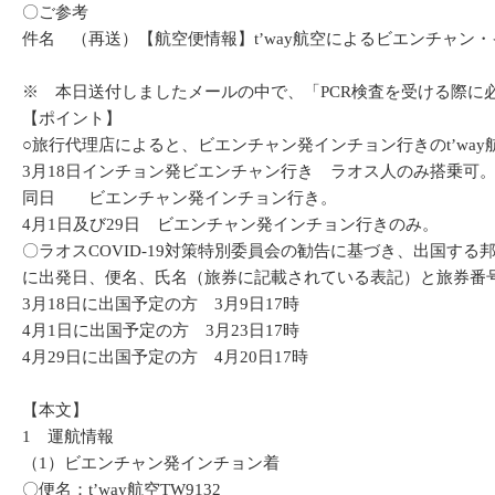
〇ご参考
件名 （再送）【航空便情報】t’way航空によるビエンチャン・
※ 本日送付しましたメールの中で、「PCR検査を受ける際に
【ポイント】
○旅行代理店によると、ビエンチャン発インチョン行きのt’wa
3月18日インチョン発ビエンチャン行き ラオス人のみ搭乗可
同日 ビエンチャン発インチョン行き。
4月1日及び29日 ビエンチャン発インチョン行きのみ。
〇ラオスCOVID-19対策特別委員会の勧告に基づき、出国
に出発日、便名、氏名（旅券に記載されている表記）と旅券番
3月18日に出国予定の方 3月9日17時
4月1日に出国予定の方 3月23日17時
4月29日に出国予定の方 4月20日17時
【本文】
1 運航情報
（1）ビエンチャン発インチョン着
〇便名：t’way航空TW9132