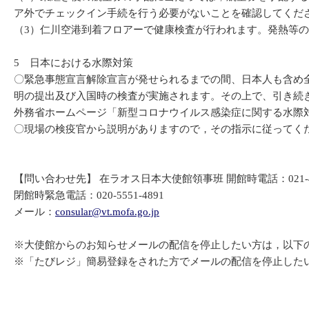
ア外でチェックイン手続を行う必要がないことを確認してくだ
（3）仁川空港到着フロアーで健康検査が行われます。発熱等
5 日本における水際対策
〇緊急事態宣言解除宣言が発せられるまでの間、日本人も含め全
明の提出及び入国時の検査が実施されます。その上で、引き続
外務省ホームページ「新型コロナウイルス感染症に関する水
〇現場の検疫官から説明がありますので，その指示に従ってく
【問い合わせ先】 在ラオス日本大使館領事班 開館時電話：021-414
閉館時緊急電話：020-5551-4891
メール：
consular@vt.mofa.go.jp
※大使館からのお知らせメールの配信を停止したい方は，以下
※「たびレジ」簡易登録をされた方でメールの配信を停止した