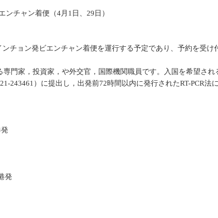
エンチャン着便（4月1日、29日）
日及び29日のインチョン発ビエンチャン着便を運行する予定であり、予
る専門家，投資家，や外交官，国際機関職員です。入国を希望され
21-243461）に提出し，出発前72時間以内に発行されたRT-PCR
港発
港発