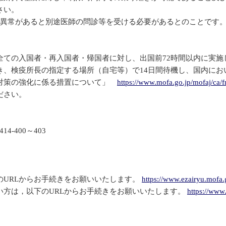
さい。
の異常があると別途医師の問診等を受ける必要があるとのことです
ての入国者・再入国者・帰国者に対し、出国前72時間以内に実施した
き、検疫所長の指定する場所（自宅等）で14日間待機し、国内にお
際対策の強化に係る措置について」
https://www.mofa.go.jp/mofaj/ca
ださい。
-400～403
のURLからお手続きをお願いいたします。
https://www.ezairyu.mofa
い方は，以下のURLからお手続きをお願いいたします。
https://www.