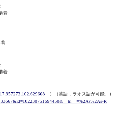
発
港着
港着
発
港着
q=17.957273,102.629608
）（英語，ラオス語が可能。）
1906033667&id=102230751694450&__tn__=%2As%2As-R