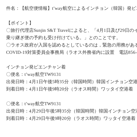
件名：【航空便情報】t’way航空によるインチョン（韓国）発ビ
【ポイント】
〇旅行代理店Sunjin S&T Travelによると、「4月1
乗り継ぎ便の予約も受け付けている。」とのことです。
〇ラオス政府が入国を認めるとしているのは，緊急の用務があ
COVID-19対策委員会事務局（ラオス外務省内に設置 電話856-
インチョン発ビエンチャン着
〇便名：t’way航空TW9131
出発日時：4月1日午後5時35分（韓国時間）韓国インチョン空
到着日時：4月1日午後9時20分（ラオス時間）ワッタイ空港着
〇便名：t’way航空TW9131
出発日時：4月29日午後5時35分（韓国時間）韓国インチョン空
到着日時：4月29日午後9時20分（ラオス時間）ワッタイ空港着