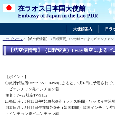
在ラオス日本国大使館
Embassy of Japan in the Lao PDR
大使館案内
日ラ
トップページ
> 【航空便情報】（日程変更）t’way航空によるビエンチャン
【航空便情報】（日程変更）t’way航空によるビ
【ポイント】
〇旅行代理店Sunjin S&T Travelによると、5月6日に
・ビエンチャン発インチョン着
便名：t’way航空TW9132
出発日時：5月13日午後10時50分（ラオス時間）ワッタイ空港
到着日時：5月14日午前5時40分（韓国時間）韓国インチョン空
・インチョン発ビエンチャン着