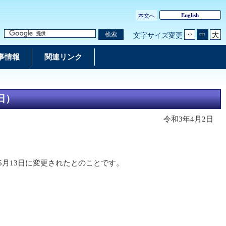
English
本文へ
大
検索
中
文字サイズ変更
小
事情報
関連リンク
日）
令和3年4月2日
行が5月13日に変更されたとのことです。