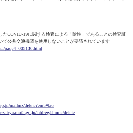
。
COVID-19に関する検査による「陰性」であることの検査証
いて公共交通機関を使用しないことが要請されています
/fna/page4_005130.html
.go.jp/mailmz/delete?emb=lao
ezairyu.mofa.go.jp/tabireg/simple/delete