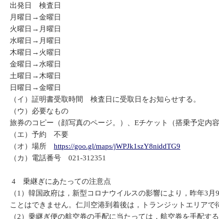
出発日 検査日
月曜日→金曜日
火曜日→月曜日
水曜日→月曜日
木曜日→火曜日
金曜日→水曜日
土曜日→木曜日
日曜日→金曜日
（イ）証明書受取時間 検査日に受取日をお知らせする。
（ウ）必要なもの
旅券のコピー（顔写真のページ。）、Eチケット（搭乗予定内容
（エ）予約 不要
（オ）場所
https://goo.gl/maps/jWPJk1szY8niddTG9
（カ）電話番号 021-312351
4 乗継ぎにあたっての注意点
（1）韓国政府は，新型コロナウイルスの影響により，昨年3
ことはできません。仁川空港到着後は，トランジットエリアで
（2）乗継ぎ便の航空券の手配に当たっては，航空券を手配す