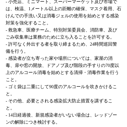
-
小売店、ミニマート、スーパーマーケット及び市場で
は、検温、1メートル以上の距離の確保、マスク着用、石
けんでの手洗い又は消毒ジェルの使用を始めとする感染
対策を強化すること。
-
救急車、医療チーム、特別対策委員会、消防車、及び
ごみ収集車は業務のために立ち入ることを許可する。
-
許可なく外出する者を取り締まるため、
24
時間巡回警
備を行う。
-
感染者が立ち寄った家や場所については、家屋の消
毒、扉や窓の開放、ドアノブ及び階段の手すりの
70
度以
上のアルコール消毒を始めとする清掃・消毒作業を行う
こと。
-
ゴミ袋は二重にして
90
度のアルコールを吹きかけるこ
と。
-
その他、必要とされる感染拡大防止措置を講ずるこ
と。
-
14日経過後、新規感染者がいない場合は、レッドゾー
ンの解除につき検討する。