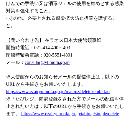
けんでの手洗い又は消毒ジェルの使用を始めとする感染
対策を強化すること。
-
その他、必要とされる感染拡大防止措置を講ずるこ
と。
【問い合わせ先】 在ラオス日本大使館領事班
開館時電話：
021-414-400
～
403
閉館時緊急電話：
020-5551-4891
メール：
consular@vt.mofa.go.jp
※大使館からのお知らせメールの配信停止は，以下の
URL
から手続きをお願いいたします。
https://www.ezairyu.mofa.go.jp/mailmz/delete?emb=lao
※「たびレジ」簡易登録をされた方でメールの配信を停
止されたい方は，以下の
URL
から手続きをお願いいたし
ます。
https://www.ezairyu.mofa.go.jp/tabireg/simple/delete