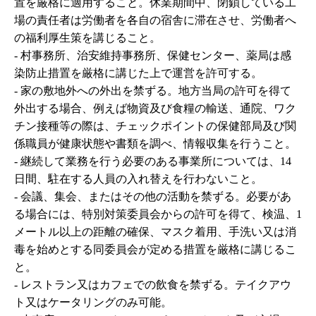
置を厳格に適用すること。休業期間中、閉鎖している工
場の責任者は労働者を各自の宿舎に滞在させ、労働者へ
の福利厚生策を講じること。
-
村事務所、治安維持事務所、保健センター、薬局は感
染防止措置を厳格に講じた上で運営を許可する。
-
家の敷地外への外出を禁ずる。地方当局の許可を得て
外出する場合、例えば物資及び食糧の輸送、通院、ワク
チン接種等の際は、チェックポイントの保健部局及び関
係職員が健康状態や書類を調べ、情報収集を行うこと。
-
継続して業務を行う必要のある事業所については、14
日間、駐在する人員の入れ替えを行わないこと。
-
会議、集会、またはその他の活動を禁ずる。必要があ
る場合には、特別対策委員会からの許可を得て、検温、1
メートル以上の距離の確保、マスク着用、手洗い又は消
毒を始めとする同委員会が定める措置を厳格に講じるこ
と。
-
レストラン又はカフェでの飲食を禁ずる。テイクアウ
ト又はケータリングのみ可能。