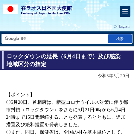
在ラオス日本国大使館
Embassy of Japan in the Lao PDR
English
検索
ロックダウンの延長（6月4日まで）及び感染
地域区分の指定
令和3年5月20日
【ポイント】
〇
5
月
20
日、首相府は、新型コロナウイルス対策に伴う都
市封鎖（ロックダウン）をさらに
5
月
21
日
0
時から
6
月
4
日
24
時まで
15
日間継続することを発表するとともに、追加
措置及び緩和措置を発表しました。
〇また、同日、保健省は、全国の村を基本単位として、