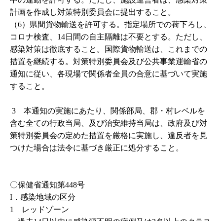
計画を作成し対策特別委員会に提出すること。
（6）県間貨物輸送を許可する。指定場所での荷下ろし、
コロナ検査、14日間の自主隔離は不要とする。ただし、
感染対策は徹底すること。国際貨物輸送は、これまでの
措置を継続する。対策特別委員会及び公共事業運輸省の
通知に従い、各現場で関係者全員の合意に基づいて実施
すること。
3 本通知の実施にあたり、関係部局、郡・村レベルを
含む全ての行政当局、及び治安維持当局は、政府及び対
策特別委員会の定めた措置を厳格に実施し、違反者を見
つけた場合は法令に基づき厳正に処分すること。
〇保健省通知第
448
号
I
．感染地域の区分
1 レッドゾーン