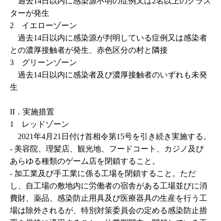
過去14日以内に感染源不明の症例又は2名以上のクラス
ターが発生
2 イエローゾーン
過去14日以内に感染源が判明している症例又は感染者
との濃厚接触者が発生、赤色区分の村と隣接
3 グリーンゾーン
過去14日以内に感染者及び濃厚接触者のいずれも未発
生
II
．実施措置
1 レッドゾーン
2021
年
4
月
21
日付け首相令第
15
号を引き続き実施する。
-
美容院、理髪店、観光地、フードコート、カジノ及び
あらゆる種類のゲーム店を閉鎖すること。
-
加工業及び手工業に係る工場を閉鎖すること。ただ
し、自工場の敷地内に労働者の宿舎がある工場並びに消
費財、薬品、感染防止用具及び医療器具の生産を行う工
場は除外されるが、特別対策委員会の定める感染防止措