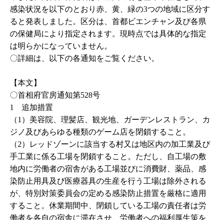
感染状況を以下のとおり赤、黄、緑の3つの地域に区分す
ると発表しました。区分は、首都ビエンチャン及び各県
の保健局により指定されます。現時点では具体的な指定
は明らかになっていません。
〇詳細は、以下の各通知をご覧ください。
【本文】
〇首相府官房通知第
528
号
1 追加措置
（1）美容院、理髪店、観光地、ガーデンレストラン、カ
ジノ及びあらゆる種類のゲーム店を閉鎖すること。
（2）レッドゾーンに該当する村又は地区内の加工業及び
手工業に係る工場を閉鎖すること。ただし、自工場の敷
地内に労働者の宿舎がある工場並びに消費財、薬品、感
染防止用具及び医療器具の生産を行う工場は除外される
が、特別対策委員会の定める感染防止措置を厳格に適用
すること。休業期間中、閉鎖している工場の責任者は労
働者を各自の宿舎に滞在させ、労働者への福利厚生策を