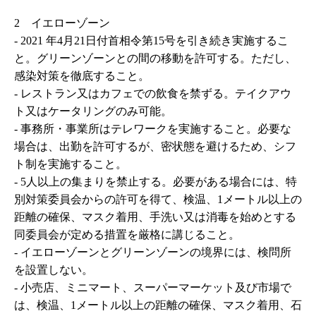
2 イエローゾーン
- 2021
年
4
月
21
日付首相令第15号を引き続き実施するこ
と。グリーンゾーンとの間の移動を許可する。ただし、
感染対策を徹底すること。
-
レストラン又はカフェでの飲食を禁ずる。テイクアウ
ト又はケータリングのみ可能。
-
事務所・事業所はテレワークを実施すること。必要な
場合は、出勤を許可するが、密状態を避けるため、シフ
ト制を実施すること。
-
5人以上の集まりを禁止する。必要がある場合には、特
別対策委員会からの許可を得て、検温、1メートル以上の
距離の確保、マスク着用、手洗い又は消毒を始めとする
同委員会が定める措置を厳格に講じること。
-
イエローゾーンとグリーンゾーンの境界には、検問所
を設置しない。
-
小売店、ミニマート、スーパーマーケット及び市場で
は、検温、1メートル以上の距離の確保、マスク着用、石