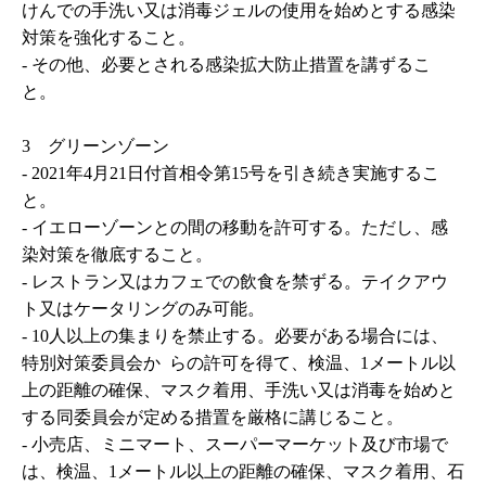
けんでの手洗い又は消毒ジェルの使用を始めとする感染
対策を強化すること。
-
その他、必要とされる感染拡大防止措置を講ずるこ
と。
3 グリーンゾーン
- 2021
年
4
月
21
日付首相令第15号を引き続き実施するこ
と。
-
イエローゾーンとの間の移動を許可する。ただし、感
染対策を徹底すること。
-
レストラン又はカフェでの飲食を禁ずる。テイクアウ
ト又はケータリングのみ可能。
-
10人以上の集まりを禁止する。必要がある場合には、
特別対策委員会か
らの許可を得て、検温、1メートル以
上の距離の確保、マスク着用、手洗い又は消毒を始めと
する同委員会が定める措置を厳格に講じること。
-
小売店、ミニマート、スーパーマーケット及び市場で
は、検温、1メートル以上の距離の確保、マスク着用、石