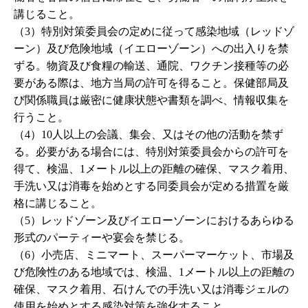
講じること。
（3）特別対策委員会の定めに従って感染地域（レッドゾ
ーン）及び危険地域（イエローゾーン）への出入りを禁
ずる。物資及び食糧の輸送、通院、ワクチン接種等の必
要がある際は、地方当局の許可を得ること。保健部局及
び関係職員は厳密に健康状態や書類を調べ、情報収集を
行うこと。
（4）
10
人以上の会議、集会、又はその他の活動を禁ず
る。必要がある場合には、特別対策委員会からの許可を
得て、検温、1メートル以上の距離の確保、マスク着用、
手洗い又は消毒を始めとする同委員会が定める措置を厳
格に講じること。
（5）レッドゾーン及びイエローゾーンにおけるあらゆる
形式のパーティーや宴会を禁じる。
（6）小売店、ミニマート、スーパーマーケット、市場及
び危険性のある地域では、検温、1メートル以上の距離の
確保、マスク着用、石けんでの手洗い又は消毒ジェルの
使用を始めとする感染対策を強化すること。