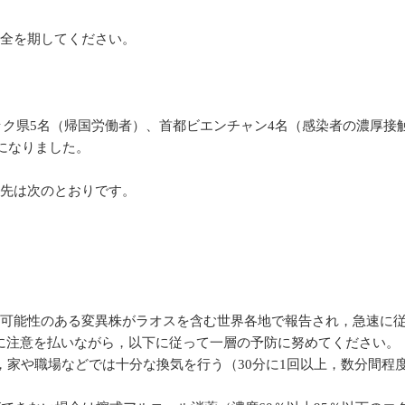
万全を期してください。
パサック県5名（帰国労働者）、首都ビエンチャン4名（感染者の濃厚
になりました。
り先は次のとおりです。
い可能性のある変異株がラオスを含む世界各地で報告され，急速に
に注意を払いながら，以下に従って一層の予防に努めてください。
，家や職場などでは十分な換気を行う（30分に1回以上，数分間程