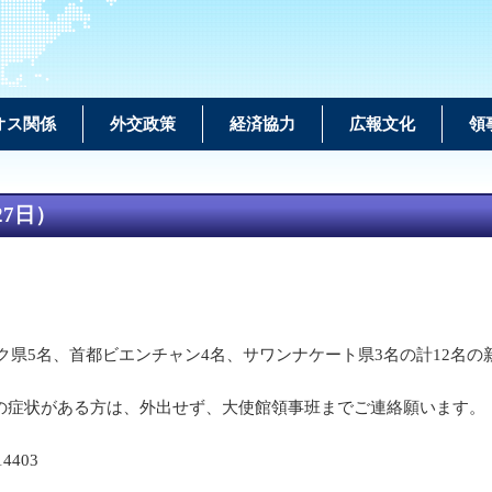
オス関係
外交政策
経済協力
広報文化
領
7日）
パサック県5名、首都ビエンチャン4名、サワンナケート県3名の計12
の症状がある方は、外出せず、大使館領事班までご連絡願います。
14403