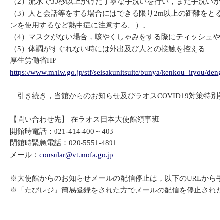
（2）流水で30秒以上かけた丁寧な手洗いを行い，また手洗い
（3）人と会話等をする場合にはできる限り2m以上の距離を
ンを使用するなど熱中症に注意する。）。
（4）マスクがない場合，咳やくしゃみをする際にティッシュ
（5）体調がすぐれない時には外出及び人との接触を控える
厚生労働省HP
https://www.mhlw.go.jp/stf/seisakunitsuite/bunya/kenkou_iryou/d
引き続き，当館からのお知らせ及びラオスCOVID19対策特
【問い合わせ先】 在ラオス日本大使館領事班
開館時電話：021-414-400～403
閉館時緊急電話：020-5551-4891
メール：
consular@vt.mofa.go.jp
※大使館からのお知らせメールの配信停止は，以下のURLから
※「たびレジ」簡易登録をされた方でメールの配信を停止され