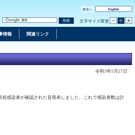
English
本文へ
大
検索
中
文字サイズ変更
小
事情報
関連リンク
令和3年5月27日
名の新規感染者が確認された旨発表しました。これで感染者数は計