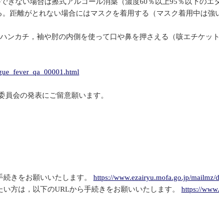
ができない場合は擦式アルコール消薬（濃度60％以上95％以下の
とる。距離がとれない場合にはマスクを着用する（マスク着用中は強
やハンカチ，袖や肘の内側を使って口や鼻を押さえる（咳エチケッ
engue_fever_qa_00001.html
別委員会の発表にご留意願います。
手続きをお願いいたします。
https://www.ezairyu.mofa.go.jp/mailmz/
たい方は，以下のURLから手続きをお願いいたします。
https://www.