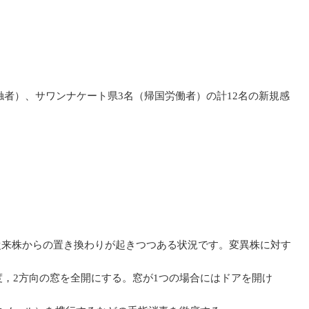
接触者）、サワンナケート県3名（帰国労働者）の計12名の新規感
従来株からの置き換わりが起きつつある状況です。変異株に対す
度，2方向の窓を全開にする。窓が1つの場合にはドアを開け