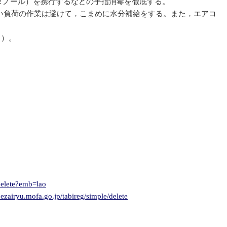
エタノール）を携行するなどの手指消毒を徹底する。
い負荷の作業は避けて，こまめに水分補給をする。また，エアコ
ト）。
delete?emb=lao
ezairyu.mofa.go.jp/tabireg/simple/delete