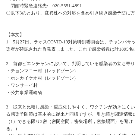
閉館時緊急連絡先: 020-5551-4891
〇以下3のとおり、変異株への対応を含め引き続き感染予防に
【本文】
1 5月27日、ラオスCOVID-19対策特別委員会は、チャン
染者が確認された旨発表しました。これで感染者数は計1895名
2 首都ビエンチャンにおいて、判明している感染者の立ち寄
・チョンマニー村（レッドゾーン）
・ホンカイケオ村（レッドゾーン）
・ワンサーイ村
・公共事業運輸省
3 従来と比較し感染・重症化しやすく、ワクチンが効きにく
る感染予防策は基本的に従来と同様ですが、引き続き関連情報
（1）できる限り3密（密閉空間，密集場所，密接場面）を避け
る。）