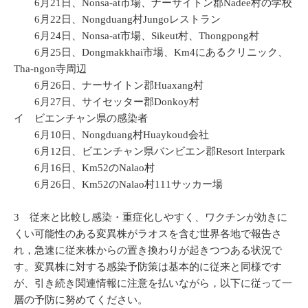
6月21日、Nonsa-at市場、ナーサイトン郡Nadee村の学校
6月22日、Nongduang村Jungoレストラン
6月24日、Nonsa-at市場、Sikeut村、Thongpong村
6月25日、Dongmakkhai市場、Km4にあるクリニック、
Tha-ngon寺周辺
6月26日、ナーサイトン郡Huaxang村
6月27日、サイセッター郡Donkoy村
イ ビエンチャン県の感染者
6月10日、Nongduang村Huaykoud会社
6月12日、ビエンチャン県バンビエン郡Resort Interpark
6月16日、Km52のNalao村
6月26日、Km52のNalao村111サッカー場
3 従来と比較し感染・重症化しやすく、ワクチンが効きに
くい可能性のある変異株がラオスを含む世界各地で報告さ
れ，急速に従来株からの置き換わりが起きつつある状況で
す。変異株に対する感染予防策は基本的に従来と同様です
が、引き続き関連情報に注意を払いながら，以下に従って一
層の予防に努めてください。