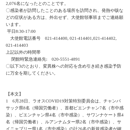
2,076名になったとのことです。
〇感染者が訪問したことのある場所を訪問され、発熱や咳な
どの症状がある方は、外出せず、大使館領事班までご連絡願
います。
平日8:30-17:00
大使館電話番号 021-414400, 021-414401,021-414402,
021-414403
上記以外の時間帯
閉館時緊急連絡先: 020-5551-4891
〇以下3のとおり、変異株への対応を含め引き続き感染予防
に万全を期してください。
【本文】
1 6月28日、ラオスCOVID19対策特別委員会は、チャンパ
サック県8名（帰国労働者）、首都ビエンチャン7名（市中感
染）、ビエンチャン県4名（市中感染）、サワンナケート県4
名（帰国労働者）、ルアンナムター県2名（市中感染）、サ
イニャブリー県1名（市中感染）の計26名の新規感染者が確