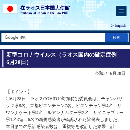
在ラオス日本国大使館
Embassy of Japan in the Lao PDR
English
検索
新型コロナウイルス（ラオス国内の確定症例
6月28日）
令和3年6月28日
【ポイント】
〇6月28日、ラオスCOVID19対策特別委員会は、チャンパサ
ック県8名、首都ビエンチャン7名、ビエンチャン県4名、サ
ワンナケート県4名、ルアンナムター県2名、サイニャブリー
県1名の計26名の新規感染者が確認された旨発表しました。
本日までの累計感染者数は、重複等を改訂した結果、計