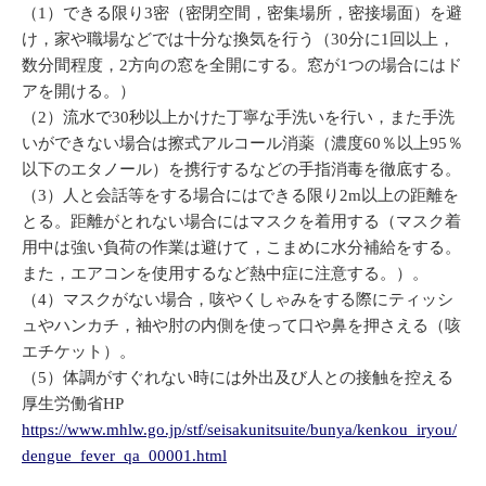
（1）できる限り3密（密閉空間，密集場所，密接場面）を避
け，家や職場などでは十分な換気を行う（30分に1回以上，
数分間程度，2方向の窓を全開にする。窓が1つの場合にはド
アを開ける。）
（2）流水で30秒以上かけた丁寧な手洗いを行い，また手洗
いができない場合は擦式アルコール消薬（濃度60％以上95％
以下のエタノール）を携行するなどの手指消毒を徹底する。
（3）人と会話等をする場合にはできる限り2m以上の距離を
とる。距離がとれない場合にはマスクを着用する（マスク着
用中は強い負荷の作業は避けて，こまめに水分補給をする。
また，エアコンを使用するなど熱中症に注意する。）。
（4）マスクがない場合，咳やくしゃみをする際にティッシ
ュやハンカチ，袖や肘の内側を使って口や鼻を押さえる（咳
エチケット）。
（5）体調がすぐれない時には外出及び人との接触を控える
厚生労働省HP
https://www.mhlw.go.jp/stf/seisakunitsuite/bunya/kenkou_iryou/
dengue_fever_qa_00001.html