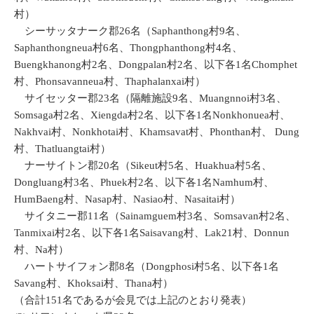
村）
シーサッタナーク郡26名（Saphanthong村9名、
Saphanthongneua村6名、Thongphanthong村4名、
Buengkhanong村2名、Dongpalan村2名、以下各1名Chomphet
村、Phonsavanneua村、Thaphalanxai村）
サイセッター郡23名（隔離施設9名、Muangnnoi村3名、
Somsaga村2名、Xiengda村2名、以下各1名Nonkhonuea村、
Nakhvai村、Nonkhotai村、Khamsavat村、Phonthan村、 Dung
村、Thatluangtai村）
ナーサイトン郡20名（Sikeut村5名、Huakhua村5名、
Dongluang村3名、Phuek村2名、以下各1名Namhum村、
HumBaeng村、Nasap村、Nasiao村、Nasaitai村）
サイタニー郡11名（Sainamguem村3名、Somsavan村2名、
Tanmixai村2名、以下各1名Saisavang村、Lak21村、Donnun
村、Na村）
ハートサイフォン郡8名（Dongphosi村5名、以下各1名
Savang村、Khoksai村、Thana村）
（合計151名であるが会見では上記のとおり発表）