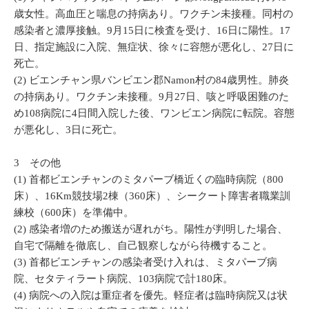
歳女性。高血圧と喘息の持病あり。ワクチン未接種。同村の
感染者と濃厚接触。9月15日に検査を受け、16日に陽性。17
日、指定施設に入院、無症状、徐々に容態が悪化し、27日に
死亡。
(2) ビエンチャン県バンビエン郡Namon村の84歳男性。肺炎
の持病あり。ワクチン未接種。9月27日、咳と呼吸困難のた
め108病院に4日間入院した後、ワンビエン病院に転院。容態
が悪化し、3日に死亡。
3 その他
(1) 首都ビエンチャンのミタパーブ橋近くの臨時病院（800
床）、16Km競技場2棟（360床）、シークート障害者職業訓
練校（600床）を準備中。
(2) 感染者増のため搬送が遅れがち。陽性が判明した場合、
自宅で隔離を徹底し、自己観察しながら待機すること。
(3) 首都ビエンチャンの感染者受け入れは、ミタパーブ病
院、セタティラート病院、103病院で計180床。
(4) 病院への入院は重症者を優先。軽症者は臨時病院又は状