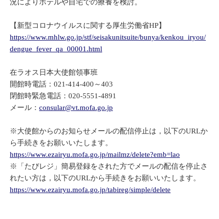
況によりホテルや自宅での療養を検討。
【新型コロナウイルスに関する厚生労働省HP】
https://www.mhlw.go.jp/stf/seisakunitsuite/bunya/kenkou_iryou/
dengue_fever_qa_00001.html
在ラオス日本大使館領事班
開館時電話：021-414-400～403
閉館時緊急電話：020-5551-4891
メール：
consular@vt.mofa.go.jp
※大使館からのお知らせメールの配信停止は，以下のURLか
ら手続きをお願いいたします。
https://www.ezairyu.mofa.go.jp/mailmz/delete?emb=lao
※「たびレジ」簡易登録をされた方でメールの配信を停止さ
れたい方は，以下のURLから手続きをお願いいたします。
https://www.ezairyu.mofa.go.jp/tabireg/simple/delete