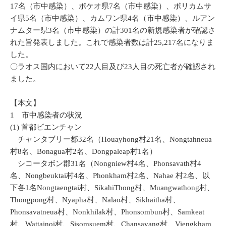
17名（市中感染）、ボケオ県7名（市中感染）、ボリカムサ
イ県5名（市中感染）、カムワン県4名（市中感染）、ルアン
ナムター県3名（市中感染）の計301名の新規感染者が確認さ
れた旨発表しました。これで感染者数は計25,217名になりま
した。
〇ラオス国内において22人目及び23人目の死亡者が確認され
ました。
【本文】
1 市中感染者の状況
(1) 首都ビエンチャン
チャンタブリー郡32名（Houayhong村21名、Nongtahneua
村8名、Bonagua村2名、Dongpaleap村1名）
シコータボン郡31名（Nongniew村4名、Phonsavath村4
名、Nongbeuktai村4名、Phonkham村2名、Nahae 村2名、以
下各1名Nongtaengtai村、SikahiThong村、Muangwathong村、
Thongpong村、Nyapha村、Nalao村、Sikhaitha村、
Phonsavatneua村、Nonkhilak村、Phonsombun村、Samkeat
村、Wattainoi村、Sisomsuem村、Chansavang村、Viengkham