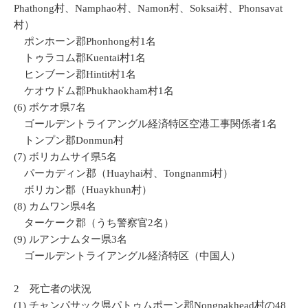
Phathong村、Namphao村、Namon村、Soksai村、Phonsavat
村）
ポンホーン郡Phonhong村1名
トゥラコム郡Kuentai村1名
ヒンブーン郡Hintit村1名
ケオウドム郡Phukhaokham村1名
(6) ボケオ県7名
ゴールデントライアングル経済特区空港工事関係者1名
トンプン郡Donmun村
(7) ボリカムサイ県5名
パーカディン郡（Huayhai村、Tongnanmi村）
ボリカン郡（Huaykhun村）
(8) カムワン県4名
ターケーク郡（うち警察官2名）
(9) ルアンナムター県3名
ゴールデントライアングル経済特区（中国人）
2 死亡者の状況
(1) チャンパサック県パトゥムポーン郡Nongpakhead村の48