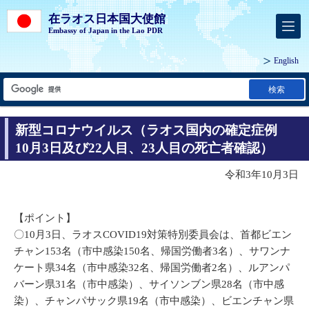
在ラオス日本国大使館
Embassy of Japan in the Lao PDR
English
検索
新型コロナウイルス（ラオス国内の確定症例
10月3日及び22人目、23人目の死亡者確認）
令和3年10月3日
【ポイント】
〇10月3日、ラオスCOVID19対策特別委員会は、首都ビエン
チャン153名（市中感染150名、帰国労働者3名）、サワンナ
ケート県34名（市中感染32名、帰国労働者2名）、ルアンパ
バーン県31名（市中感染）、サイソンブン県28名（市中感
染）、チャンパサック県19名（市中感染）、ビエンチャン県