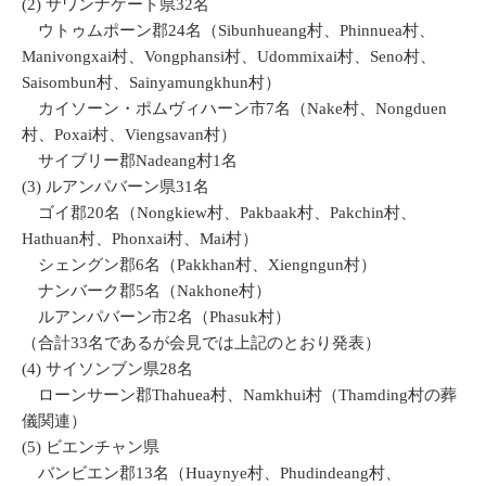
(2) サワンナケート県32名
ウトゥムポーン郡24名（Sibunhueang村、Phinnuea村、
Manivongxai村、Vongphansi村、Udommixai村、Seno村、
Saisombun村、Sainyamungkhun村）
カイソーン・ポムヴィハーン市7名（Nake村、Nongduen
村、Poxai村、Viengsavan村）
サイブリー郡Nadeang村1名
(3) ルアンパバーン県31名
ゴイ郡20名（Nongkiew村、Pakbaak村、Pakchin村、
Hathuan村、Phonxai村、Mai村）
シェングン郡6名（Pakkhan村、Xiengngun村）
ナンバーク郡5名（Nakhone村）
ルアンパバーン市2名（Phasuk村）
（合計33名であるが会見では上記のとおり発表）
(4) サイソンブン県28名
ローンサーン郡Thahuea村、Namkhui村（Thamding村の葬
儀関連）
(5) ビエンチャン県
バンビエン郡13名（Huaynye村、Phudindeang村、