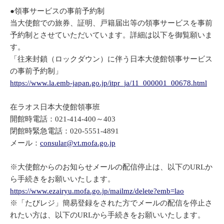
●領事サービスの事前予約制
当大使館での旅券、証明、戸籍届出等の領事サービスを事前
予約制とさせていただいています。詳細は以下を御覧願いま
す。
「往来封鎖（ロックダウン）に伴う日本大使館領事サービス
の事前予約制」
https://www.la.emb-japan.go.jp/itpr_ja/11_000001_00678.html
在ラオス日本大使館領事班
開館時電話：021-414-400～403
閉館時緊急電話：020-5551-4891
メール：
consular@vt.mofa.go.jp
※大使館からのお知らせメールの配信停止は、以下のURLか
ら手続きをお願いいたします。
https://www.ezairyu.mofa.go.jp/mailmz/delete?emb=lao
※「たびレジ」簡易登録をされた方でメールの配信を停止さ
れたい方は、以下のURLから手続きをお願いいたします。