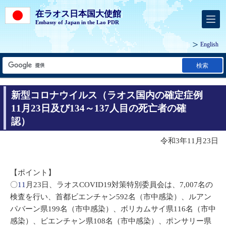
在ラオス日本国大使館
Embassy of Japan in the Lao PDR
English
検索
新型コロナウイルス（ラオス国内の確定症例
11月23日及び134～137人目の死亡者の確
認）
令和3年11月23日
【ポイント】
〇
11
月23日、ラオスCOVID19対策特別委員会は、7,007名の
検査を行い、首都ビエンチャン592名（市中感染）、ルアン
パバーン県199名（市中感染）、ボリカムサイ県116名（市中
感染）、ビエンチャン県108名（市中感染）、ポンサリー県