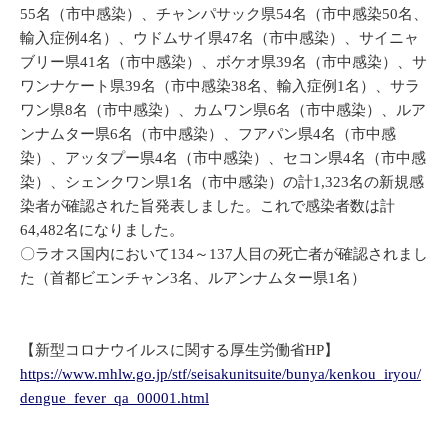
55名（市中感染）、チャンパサック県54名（市中感染50名、
輸入症例4名）、ウドムサイ県47名（市中感染）、サイニャ
ブリー県41名（市中感染）、ボケオ県39名（市中感染）、サ
ワンナケート県39名（市中感染38名、輸入症例1名）、サラ
ワン県8名（市中感染）、カムワン県6名（市中感染）、ルア
ンナムター県6名（市中感染）、フアパン県4名（市中感
染）、アッタプー県4名（市中感染）、セコン県4名（市中感
染）、シェンクワン県1名（市中感染）の計1,323名の新規感
染者が確認された旨発表しました。これで感染者数は計
64,482名になりました。
〇ラオス国内において134～137人目の死亡者が確認されまし
た（首都ビエンチャン3名、ルアンナムター県1名）
【新型コロナウイルスに関する厚生労働省HP】
https://www.mhlw.go.jp/stf/seisakunitsuite/bunya/kenkou_iryou/
dengue_fever_qa_00001.html