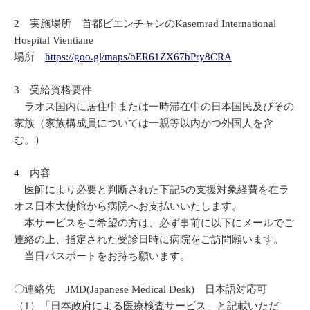
2 実施場所 首都ビエンチャンのKasemrad International
Hospital Vientiane
場所
https://goo.gl/maps/bER61ZX67bPry8CRA
3 受給資格要件
ラオス国内に居住中または一時滞在中の日本国民及びその
家族（家族構成員については一親等以内かつ外国人を含
む。）
4 内容
医師により必要と判断された下記5の支援対象経費を在ラ
オス日本大使館から病院へお支払いいたします。
本サービスをご希望の方は、必ず事前に以下にメールでご
連絡の上、指定された受診日時に病院をご訪問願います。
当日パスポートをお持ち願います。
〇連絡先 JMD(Japanese Medical Desk) 日本語対応可
（1）「日本政府による医療検査サービス」と記載いただ