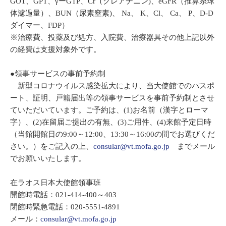
GOT、GPT、γーGTP、Cr（クレアチニン)、eGFR（推算糸球
体濾過量）、BUN（尿素窒素)、 Na、 K、Cl、 Ca、 P、D-D
ダイマー、FDP）
※治療費、投薬及び処方、入院費、治療器具その他上記以外
の経費は支援対象外です。
●領事サービスの事前予約制
新型コロナウイルス感染拡大により、当大使館でのパスポ
ート、証明、戸籍届出等の領事サービスを事前予約制とさせ
ていただいています。ご予約は、(1)お名前（漢字とローマ
字）、(2)在留届ご提出の有無、(3)ご用件、(4)来館予定日時
（当館開館日の9:00～12:00、13:30～16:00の間でお選びくだ
さい。）をご記入の上、
consular@vt.mofa.go.jp
までメール
でお願いいたします。
在ラオス日本大使館領事班
開館時電話：021-414-400～403
閉館時緊急電話：020-5551-4891
メール：
consular@vt.mofa.go.jp