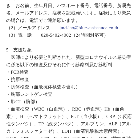
き、お名前、生年月日、パスポート番号、電話番号、所属先
名、メールアドレス、症状を記載願います。症状により緊急
の場合は、電話でご連絡願います。
（2）メールアドレス
jmd-lao@blue-assistance.co.th
（3）電 話 020-5402-4002（24時間対応可）
5 支援対象
医師により必要と判断された、新型コロナウイルス感染症
に係る以下の検査及びそれに伴う診察料及び診断料
・PCR検査
・抗原検査
・抗体検査（血液抗体検査を含む）
・胸部レントゲン検査
・肺CT（胸部）
・血液検査（WBC（白血球）、RBC（赤血球）Hb（血色
素）、Ht（へマトクリット）、PLT（血小板）、CRP（C反応
性タンパク）、TP（総タンパク）、アルブミン、ALP（アル
カリフォスファターゼ）、LDH（血清乳酸脱水素酵素）、