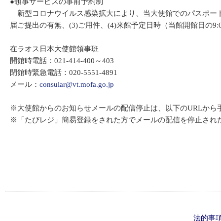
●領事サービスの事前予約制
新型コロナウイルス感染拡大により、当大使館でのパスポート、
届ご提出の有無、(3)ご用件、(4)来館予定日時（当館開館日の9:00
在ラオス日本大使館領事班
開館時電話：021-414-400～403
閉館時緊急電話：020-5551-4891
メール：
consular@vt.mofa.go.jp
※大使館からのお知らせメールの配信停止は、以下のURLから
※「たびレジ」簡易登録をされた方でメールの配信を停止され
法的事