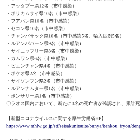
・アッタプー県12名（市中感染）
・ボリカムサイ県10名（市中感染）
・フアパン県10名（市中感染）
・セコン県10名（市中感染）
・チャンパサック県10名（市中感染5名、輸入症例5名）
・ルアンパバーン県9名（市中感染）
・サイニャブリー県8名（市中感染）
・カムワン県6名（市中感染）
・ビエンチャン県4名（市中感染）
・ボケオ県2名（市中感染）
・サイソンブン県2名（市中感染）
・ルアンナムター県1名（市中感染）
・ポンサリー県1名（市中感染）
〇ラオス国内において、新たに3名の死亡者が確認され、累計死
【新型コロナウイルスに関する厚生労働省HP】
https://www.mhlw.go.jp/stf/seisakunitsuite/bunya/kenkou_iryou/d