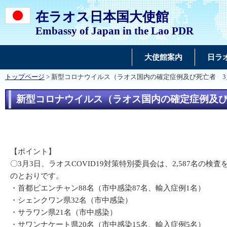
在ラオス日本国大使館
Embassy of Japan in the Lao PDR
大使館案内
日ラ
トップページ
> 新型コロナウイルス（ラオス国内の確定症例及び死亡者 3
新型コロナウイルス（ラオス国内の確定症例及び
【ポイント】
〇3月3日、ラオスCOVID19対策特別委員会は、2,587名の
のとおりです。
・首都ビエンチャン88名（市中感染87名、輸入症例1名）
・シェンクワン県32名（市中感染）
・サラワン県21名（市中感染）
・サワンナケート県20名（市中感染15名、輸入症例5名）