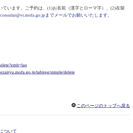
ます。ご予約は、(1)お名前（漢字とローマ字）、(2)在留
、
consular@vt.mofa.go.jpまでメールでお願いいたします
。
delete?emb=lao
ezairyu.mofa.go.jp/tabireg/simple/delete
このページのトップへ戻る
について