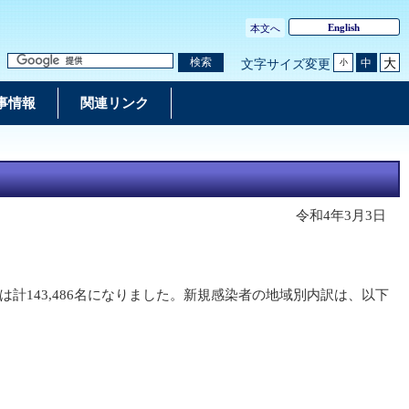
English
本文へ
大
検索
中
文字サイズ変更
小
事情報
関連リンク
令和4年3月3日
数は計143,486名になりました。新規感染者の地域別内訳は、以下