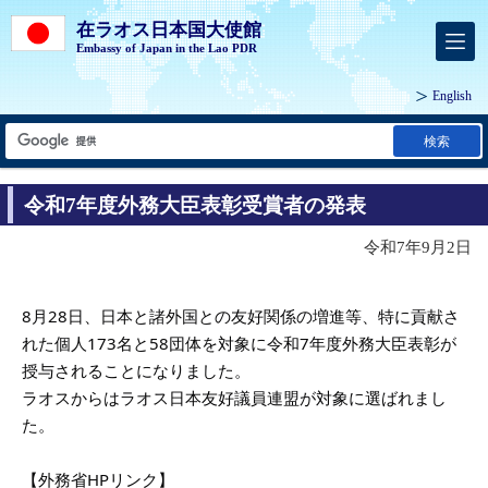
在ラオス日本国大使館
Embassy of Japan in the Lao PDR
English
検索
令和7年度外務大臣表彰受賞者の発表
令和7年9月2日
8月28日、日本と諸外国との友好関係の増進等、特に貢献さ
れた個人173名と58団体を対象に令和7年度外務大臣表彰が
授与されることになりました。
ラオスからはラオス日本友好議員連盟が対象に選ばれまし
た。
【外務省HPリンク】