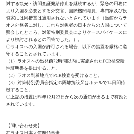
対する観光・訪問査証発給停止を継続するが、緊急の用務に
より入国を必要とする外交官、国際機関職員、専門家及び投
資家には同措置は適用されないとされています（当館からラ
オス外務省に対し、これら対象者の日本からの入国について
照会したところ、対策特別委員会によりケースバイケースに
より検討されるとの回答でした。）。
〇ラオスへの入国が許可される場合、以下の措置を厳格に遵
守することとされています。
（1）ラオスへの出発前72時間以内に実施されたPCR検査陰
性証明書を提出すること。
（2）ラオス到着地点でPCR検査を受けること。
（3）対策特別委員会指定の隔離施設又はホテルで14日間待
機すること。
〇上記の措置は昨年12月23日から次の通知が出るまで有効と
されています。
【問い合わせ先】
在ラオス日本大使館領事班