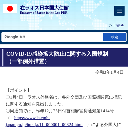
在ラオス日本国大使館
Embassy of Japan in the Lao PDR
English
検索
COVID-19感染拡大防止に関する入国規制
（一部例外措置）
令和3年1月4日
【ポイント】
〇1月4日、ラオス外務省は、各外交団及び国際機関宛に標記
に関する通知を発出しました。
〇同通知では、昨年12月23日付首相府官房通知第1414号
（
https://www.la.emb-
japan.go.jp/itpr_ja/11_000001_00324.html
）による外国人に